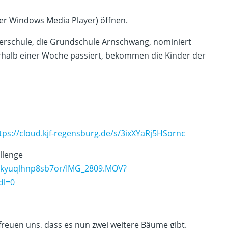
er Windows Media Player) öffnen.
erschule, die Grundschule Arnschwang, nominiert
rhalb einer Woche passiert, bekommen die Kinder der
tps://cloud.kjf-regensburg.de/s/3ixXYaRj5HSornc
llenge
d0kyuqlhnp8sb7or/IMG_2809.MOV?
dl=0
reuen uns, dass es nun zwei weitere Bäume gibt.