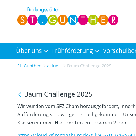
Über uns
Frühförderung
Vorschulbe
St. Gunther
aktuell
Baum Challenge 2025
Baum Challenge 2025
Wir wurden vom SFZ Cham herausgefordert, innerha
Aufforderung sind wir gerne nachgekommen. Unse
Klassenzimmer. Hier der Link zu unserem Video:
https://cloud.kjf-regensburg.de/s/kAC62DD7X6a34J