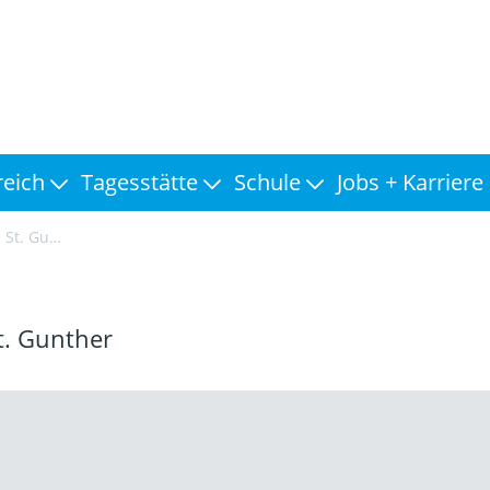
reich
Tagesstätte
Schule
Jobs + Karriere
 Gunther
St. Gunther